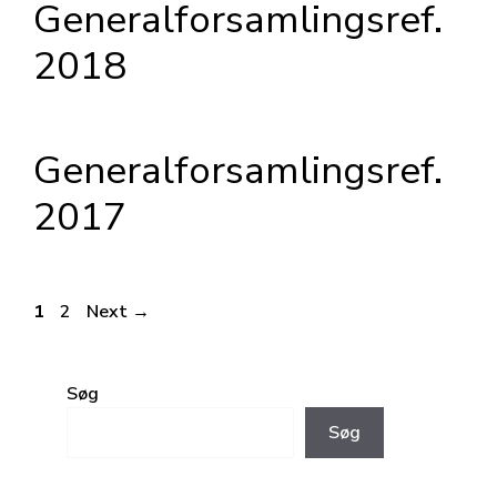
Generalforsamlingsref.
2018
Generalforsamlingsref.
2017
Post
Page
Page
1
2
Next
→
navigation
Søg
Søg