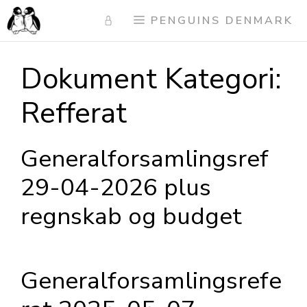
Skip
PENGUINS DENMARK
to
content
Dokument Kategori:
Refferat
Generalforsamlingsref
29-04-2026 plus
regnskab og budget
Generalforsamlingsrefe